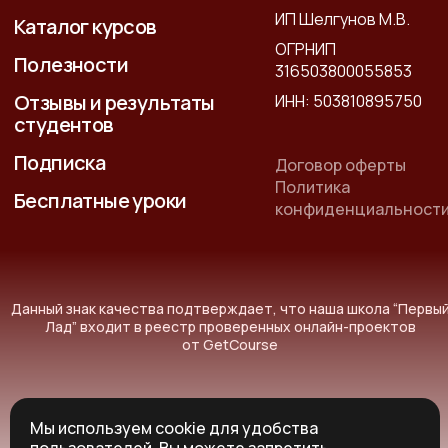
ИП Шелгунов М.В.
Каталог курсов
ОГРНИП
Полезности
316503800055853
Отзывы и результаты
ИНН: 503810895750
студентов
Подписка
Договор оферты
Политика
Бесплатные уроки
конфиденциальност
Данный знак качества подтверждает, что наша школа “Первы
Лад” входит в реестр проверенных онлайн-проектов
от GetCourse
Мы используем cookie для удобства