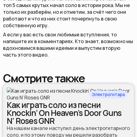
топ 5 самых крутых начал соло в истории рока. Мы не
только их разберём, но и отметим, за счёт чего они
работают и что из них стоит почерпнуть в свою
собственную игру.
А если у вас есть свои любимые вступления, то
напишите их в комментариях. Кто знает, возможно мы
вдохновимся вашими идеями и выпустим вторую
часть этого видео.
Смотрите также
Электрогитара
Как играть соло из песни
Knockin’ On Heaven’s Door Guns
N’ Roses GNR
На нашем канале наступил день электрогитарного
соло, и по этому поводу мы решили разобрать