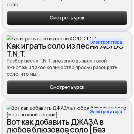
соло...
Смотреть урок
Электрогитара
Как играть соло из песни AC/DC
T.N.T.
Разбор песни T.N.T. внезапно вызвал такой
ажиотаж и такое количество просьб разобрать
соло, что мы...
Смотреть урок
Электрогитара
Вот как добавить ДЖАЗА в
любое блюзовое соло [Без