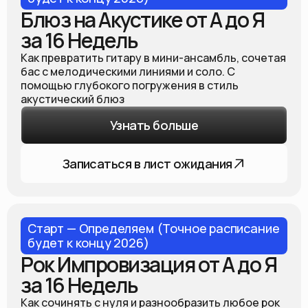
Блюз на Акустике от А до Я
за 16 Недель
Как превратить гитару в мини-ансамбль, сочетая
бас с мелодическими линиями и соло. С
помощью глубокого погружения в стиль
акустический блюз
Узнать больше
Записаться в лист ожидания
Старт — Определяем (Точное расписание
будет к концу 2026)
Рок Импровизация от А до Я
за 16 Недель
Как сочинять с нуля и разнообразить любое рок