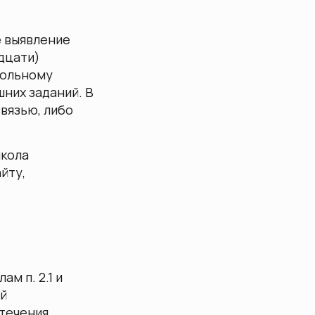
е выявление
дцати)
вольному
них заданий. В
связью, либо
школа
йту,
м п. 2.1 и
ей
стечения