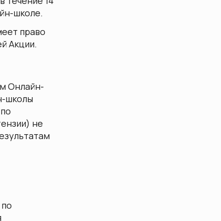
в течение 14
йн-школе.
меет право
ей Акции.
ом Онлайн-
н-школы
 по
тензии) не
результатам
 по
я