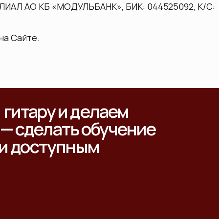
ЛИАЛ АО КБ «МОДУЛЬБАНК»
, БИК:
044525092
, К/С:
на Сайте.
гитару и делаем
 — сделать обучение
 и доступным