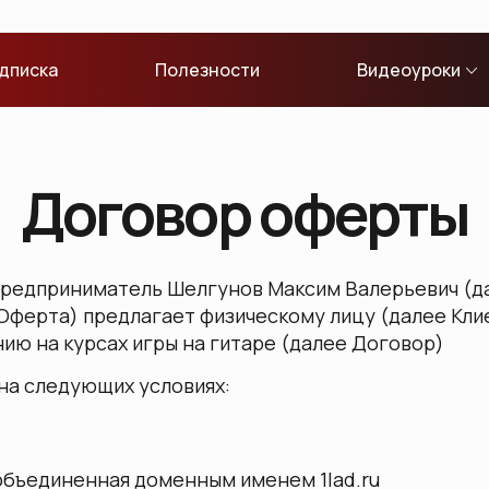
дписка
Полезности
Видеоуроки
Договор оферты
 предприниматель Шелгунов Максим Валерьевич (д
Оферта) предлагает физическому лицу (далее Кли
ию на курсах игры на гитаре (далее Договор)
на следующих условиях:
, объединенная доменным именем 1lad.ru