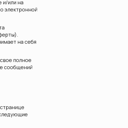
 и/или на
по электронной
та
ферты).
нимает на себя
 свое полное
ле сообщений
а странице
у следующие