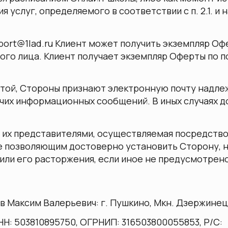
 услуг, определяемого в соответствии с п. 2.1. и
upport@1lad.ru Клиент может получить экземпляр Оф
го лица. Клиент получает экземпляр Оферты по п
ертой, Стороны признают электронную почту надл
очих информационных сообщений. В иных случаях 
и их представителями, осуществляемая посредств
не позволяющим достоверно установить Сторону, 
или его расторжения, если иное не предусмотрен
Максим Валерьевич: г. Пушкино, Мкн. Дзержинец, 
НН:
503810895750
,
ОГРНИП: 316503800055853
, Р/С: