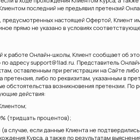
если в ходе прохождения Клиентом Курса, а также 
 Клиентом последний не предъявил претензий Онла
ий, предусмотренных настоящей Офертой, Клиент и
и иное прямо не указано в условиях соответствующ
зий к работе Онлайн-школы, Клиент сообщает об эт
о по адресу
support@1lad.ru
. Представитель Онлай
там, оставленным при регистрации на Сайте либо
а претензия, либо по реквизитам, указанным в пре
ные обстоятельства возникновения претензии. По 
ующие действия:
 Клиентом;
 30% (тридцать процентов);
 (в случае, если данные Клиента не подтвердились
хождения Курса, а также по результатам выяснени