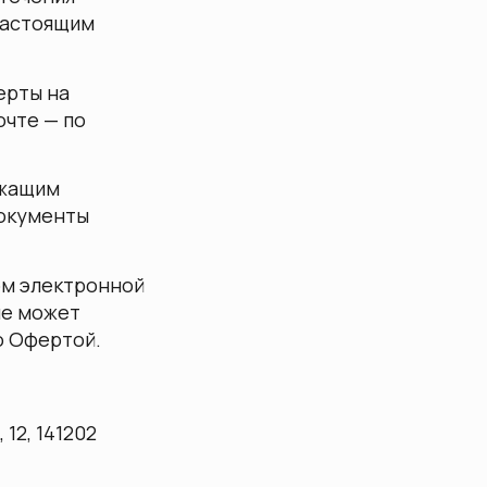
 настоящим
ерты на
очте — по
ежащим
документы
ом электронной
не может
о Офертой.
12, 141202