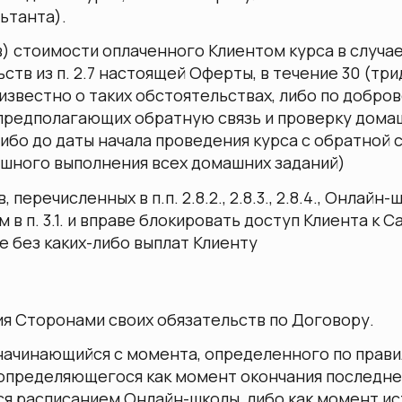
ьтанта).
в) стоимости оплаченного Клиентом курса в случа
тв из п. 2.7 настоящей Оферты, в течение 30 (три
 известно о таких обстоятельствах, либо по добро
предполагающих обратную связь и проверку домаш
ибо до даты начала проведения курса с обратной 
ешного выполнения всех домашних заданий)
перечисленных в п.п. 2.8.2., 2.8.3., 2.8.4., Онлайн-
в п. 3.1. и вправе блокировать доступ Клиента к Са
 без каких-либо выплат Клиенту
ия Сторонами своих обязательств по Договору.
начинающийся с момента, определенного по правила
 определяющегося как момент окончания последн
ся расписанием Онлайн-школы, либо как момент и