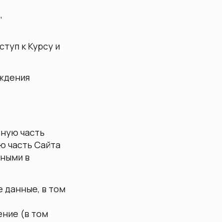
,
ступ к Курсу и
рждения
ьную часть
ю часть Сайта
нными в
 данные, в том
ение (в том