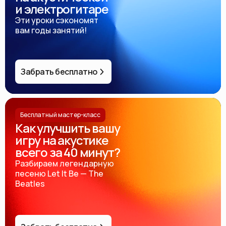
и электрогитаре
Эти уроки сэкономят
вам годы занятий!
Забрать бесплатно
Бесплатный мастер-класс
Как улучшить вашу
игру на акустике
всего за 40 минут?
Разбираем легендарную
песеню Let It Be — The
Beatles