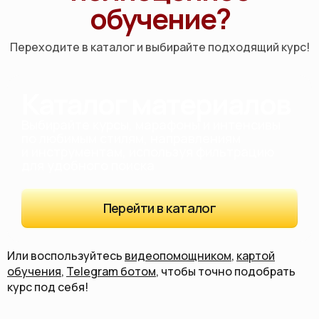
обучение?
Переходите в каталог и выбирайте подходящий курс!
Каталог материалов
Выбирайте курсы, марафоны и интенсивы
по любимым стилям, направлениям
и инструментам, используя фильтрацию
для удобного поиска
Перейти в каталог
Или воспользуйтесь
видеопомощником
,
картой
обучения
,
Telegram ботом
, чтобы точно подобрать
курс под себя!