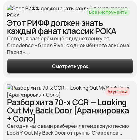
Все инструменты
Этот РИФФ должен знать
каждый фанат классик РОКА
Сегодня разберём ещё одну нетленку от
Creedence - Green River с одноимённого альбома.
Песня -...
Смотреть урок
Акустика
Разбор хита 70-х CCR — Looking
Out My Back Door [Аранжировка
+ Соло]
Сегодня мы с вами разберём легендарную песню
Lookin' Out My Back Door от группы Creedence...