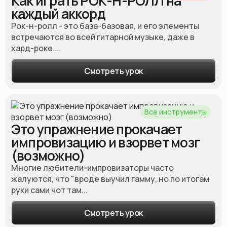
Как играть РОК-Н-РОЛЛ на
каждый аккорд
Джаз
Рок-н-ролл - это база-базовая, и его элементы
Блюз
встречаются во всей гитарной музыке, даже в
Рок
хард-роке....
Рок-н-ролл
Смотреть урок
Кантри
Регги
Фанк
Все инструменты
Фингерпикинг
Это упражнение прокачает
импровизацию и взорвет мозг
Применить фильтры
(возможно)
Многие любители-импровизаторы часто
жалуются, что "вроде выучил гамму, но по итогам
руки сами чот там...
Смотреть урок