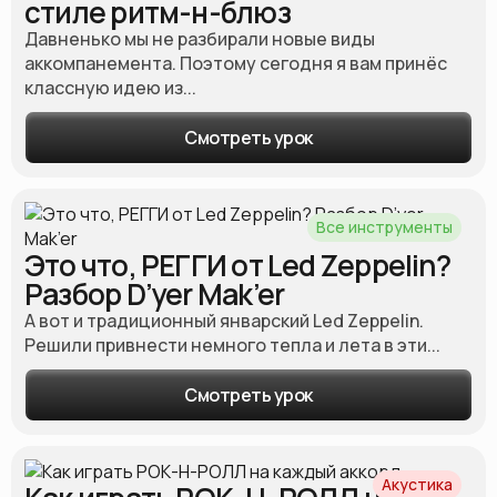
стиле ритм-н-блюз
Акустика
Давненько мы не разбирали новые виды
аккомпанемента. Поэтому сегодня я вам принёс
классную идею из...
Идеально для начинающих
Звучит на одной гитаре
Смотреть урок
Разборы песен
Разборы соло
Все инструменты
Разборы фраз
Это что, РЕГГИ от Led Zeppelin?
Импровизация и музыкальная теория
Разбор D’yer Mak’er
Аккомпанемент
А вот и традиционный январский Led Zeppelin.
Техника игры
Решили привнести немного тепла и лета в эти...
Обзоры и гайды
Смотреть урок
Быстрые фишки
Cлайд
Необычные темы
Акустика