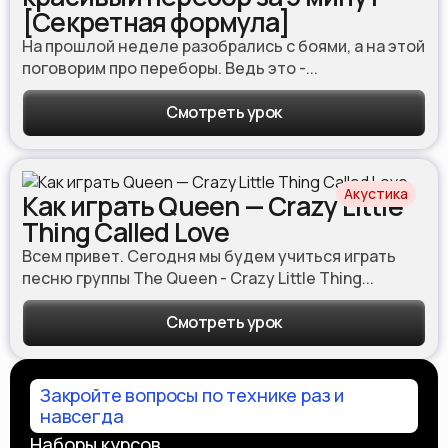
[Секретная формула]
На прошлой неделе разобрались с боями, а на этой
поговорим про переборы. Ведь это -...
Смотреть урок
Акустика
Как играть Queen — Crazy Little
Thing Called Love
Всем привет. Сегодня мы будем учиться играть
песню группы The Queen - Crazy Little Thing...
Смотреть урок
Закройте вопросы по технике раз и
навсегда
Наборы курсов