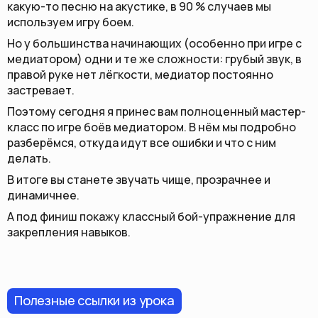
какую-то песню на акустике, в 90 % случаев мы
используем игру боем.
Но у большинства начинающих (особенно при игре с
медиатором) одни и те же сложности: грубый звук, в
правой руке нет лёгкости, медиатор постоянно
застревает.
Поэтому сегодня я принес вам полноценный мастер-
класс по игре боёв медиатором. В нём мы подробно
разберёмся, откуда идут все ошибки и что с ним
делать.
В итоге вы станете звучать чище, прозрачнее и
динамичнее.
А под финиш покажу классный бой-упражнение для
закрепления навыков.
Полезные ссылки из урока