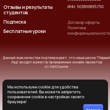
Отзывы и результаты
ИНН: 503810895750
студентов
Подписка
Договор оферты
Политика
Бесплатные уроки
конфиденциальност
Данный знак качества подтверждает, что наша школа “Первы
Лад” входит в реестр проверенных онлайн-проектов
от GetCourse
Мы используем cookie для удобства
пользователей. Вы можете запретить
© Все права защищены 2014-2026г.
сохранение cookie в настройках своего
*Instagram принадлежит корпорации Meta, признанной в РФ
браузера!
экстремистской организацией
Хорошо