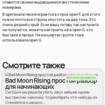
славится своими выдающимися акустическими
номерами.
В оригинале песня играется в строе open F, для этого
нужно почти все струны опустить на два тона. Это
очень редкий строй. Если вашу гитару так настроить
не получится, можете настроить её в open G, это
быстрее и проще. На концертах группа тоже
использовала open G.
Смотрите также
Все инструменты
Bad Moon Rising простой разбор
для начинающих
Cегодня мы решили убить двух зайцев одним
выстрелом: наконец-то разобрать что-нибудь из
Creedence и заодно...