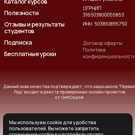
Каталог курсов
ОГРНИП
Полезности
316503800055853
Отзывы и результаты
ИНН: 503810895750
студентов
Подписка
Договор оферты
Политика
Бесплатные уроки
конфиденциальност
Данный знак качества подтверждает, что наша школа “Первы
Лад” входит в реестр проверенных онлайн-проектов
от GetCourse
Мы используем cookie для удобства
пользователей. Вы можете запретить
© Все права защищены 2014-2026г.
сохранение cookie в настройках своего