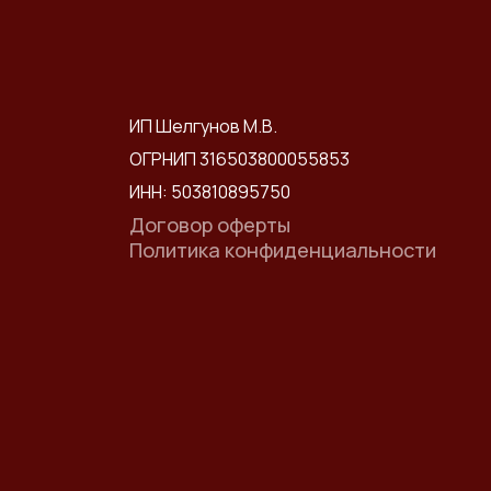
ИП Шелгунов М.В.
ОГРНИП 316503800055853
ИНН: 503810895750
Договор оферты
Политика конфиденциальности