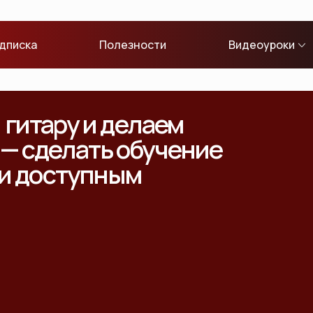
дписка
Полезности
Видеоуроки
гитару и делаем
 — сделать обучение
 и доступным