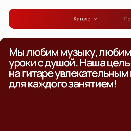
Каталог
По
Мы любим музыку, любим 
уроки с душой. Наша цель
на гитаре увлекательным
для каждого занятием!