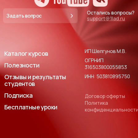
Остались вопросы?
Задать вопрос
support@1lad.ru
ИП Шелгунов М.В.
Каталог курсов
ОГРНИП
Полезности
316503800055853
Отзывы и результаты
ИНН: 503810895750
студентов
Подписка
Договор оферты
Политика
Бесплатные уроки
конфиденциальност