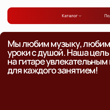
Каталог
По
Мы любим музыку, любим 
уроки с душой. Наша цель
на гитаре увлекательным
для каждого занятием!