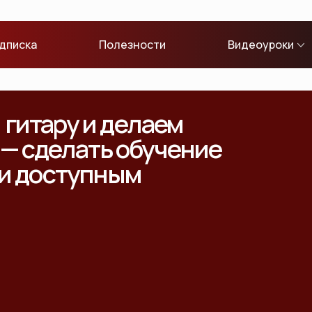
дписка
Полезности
Видеоуроки
гитару и делаем
 — сделать обучение
 и доступным