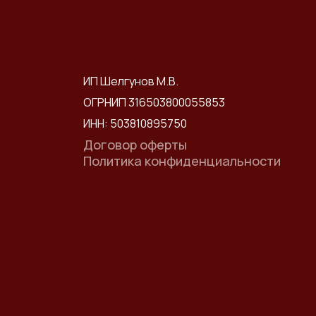
ИП Шелгунов М.В.
ОГРНИП 316503800055853
ИНН: 503810895750
Договор оферты
Политика конфиденциальности