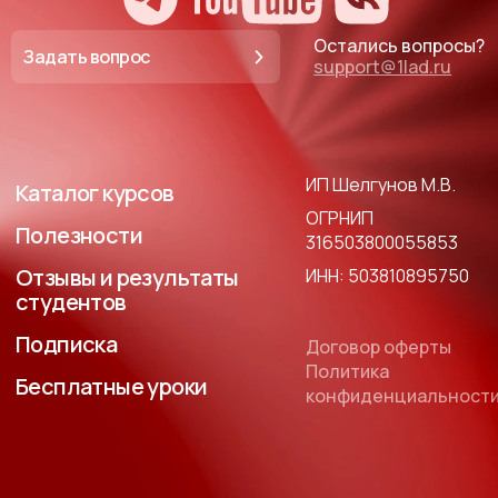
Остались вопросы?
Задать вопрос
support@1lad.ru
ИП Шелгунов М.В.
Каталог курсов
ОГРНИП
Полезности
316503800055853
Отзывы и результаты
ИНН: 503810895750
студентов
Подписка
Договор оферты
Политика
Бесплатные уроки
конфиденциальност