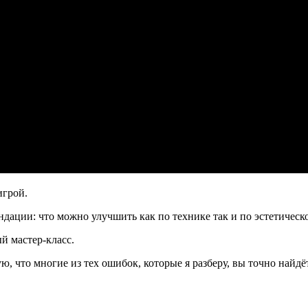
игрой.
мендации: что можно улучшить как по технике так и по эстетичес
й мастер-класс.
 что многие из тех ошибок, которые я разберу, вы точно найдёт