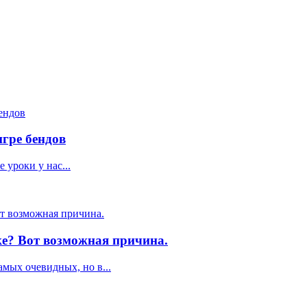
игре бендов
 уроки у нас...
ке? Вот возможная причина.
амых очевидных, но в...