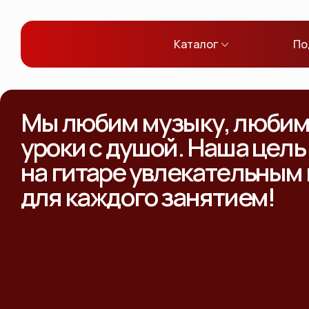
Каталог
По
Мы любим музыку, любим 
уроки с душой. Наша цель
на гитаре увлекательным
для каждого занятием!