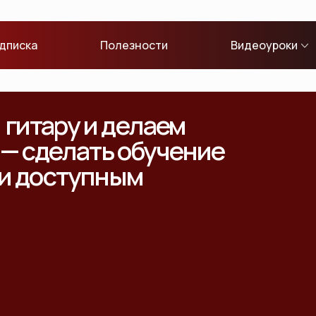
дписка
Полезности
Видеоуроки
гитару и делаем
 — сделать обучение
 и доступным