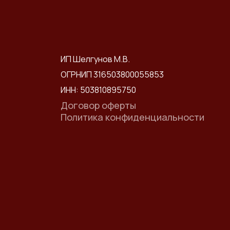
ИП Шелгунов М.В.
ОГРНИП 316503800055853
ИНН: 503810895750
Договор оферты
Политика конфиденциальности