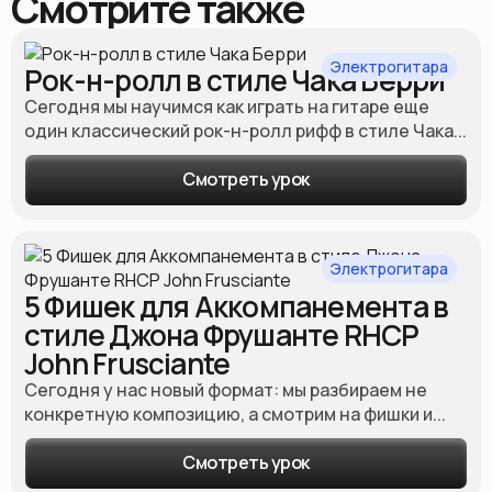
Смотрите также
Электрогитара
Рок-н-ролл в стиле Чака Берри
Сегодня мы научимся как играть на гитаре еще
один классический рок-н-ролл рифф в стиле Чака...
Смотреть урок
Электрогитара
5 Фишек для Аккомпанемента в
стиле Джона Фрушанте RHCP
John Frusciante
Сегодня у нас новый формат: мы разбираем не
конкретную композицию, а смотрим на фишки и...
Смотреть урок