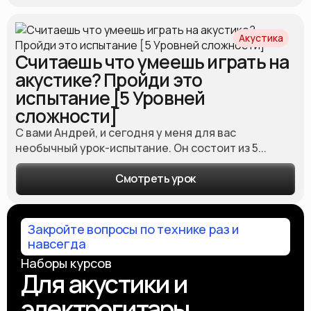
Акустика
Считаешь что умеешь играть на
акустике? Пройди это
испытание [5 Уровней
сложности]
С вами Андрей, и сегодня у меня для вас
необычный урок-испытание. Он состоит из 5...
Смотреть урок
Закройте вопросы по технике раз и
навсегда
Наборы курсов
Для акустики и
электрогитары