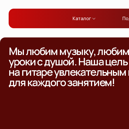
Каталог
По
Мы любим музыку, любим 
уроки с душой. Наша цель
на гитаре увлекательным
для каждого занятием!