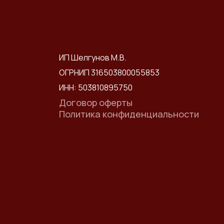
ИП Шелгунов М.В.
ОГРНИП 316503800055853
ИНН: 503810895750
Договор оферты
Политика конфиденциальности