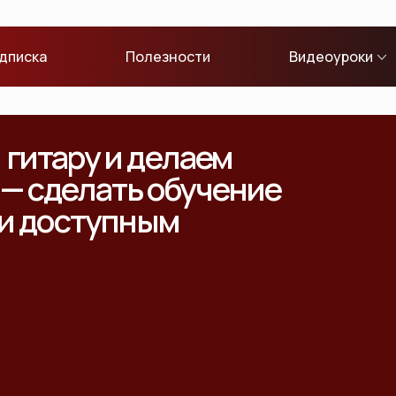
дписка
Полезности
Видеоуроки
гитару и делаем
 — сделать обучение
 и доступным