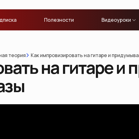
дписка
Полезности
Видеоуроки
ная теория
Как импровизировать на гитаре и придумыв
вать на гитаре и
азы