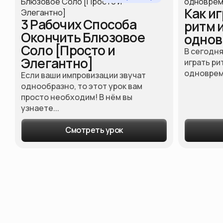
Как и
3 Рабочих Способа
ритм 
Окончить Блюзовое
однов
Соло [Просто и
В сегодн
Элегантно]
играть ри
одновреме
Если ваши импровизации звучат
однообразно, то этот урок вам
просто необходим! В нём вы
узнаете...
Смотреть урок