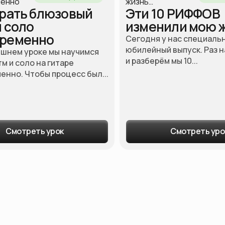
грать блюзовый
Эти 10 РИФФОВ
и соло
изменили мою 
ременно
Сегодня у нас специаль
юбилейный выпуск. Раз на
яшнем уроке мы научимся
и разберём мы 10...
тм и соло на гитаре
нно. Чтобы процесс был...
Смотреть урок
Смотреть уро