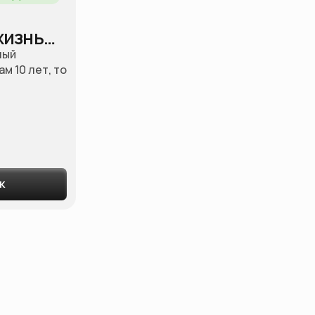
жизнь…
ный
м 10 лет, то
к