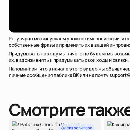
Регулярно мы выпускаем уроки по импровизации, и с
собственные фразы и применять их в вашей импрови
Придумывать на ходу мы ничего не будем: мы возьм
их, видоизменять и придумывать свои ходы и связки.
Напоминаем, что в начале этого видео мы объявляем
личные сообщения паблика ВК или на почту support@
Смотрите такж
Электрогитара