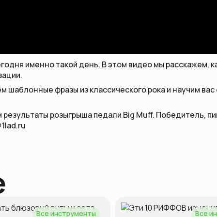
егодня именно такой день. В этом видео мы расскажем, к
зации.
ём шаблонные фразы из классического рока и научим ва
 результаты розыгрыша педали Big Muff. Победитель, пи
1lad.ru
е
Все инструменты
Все и