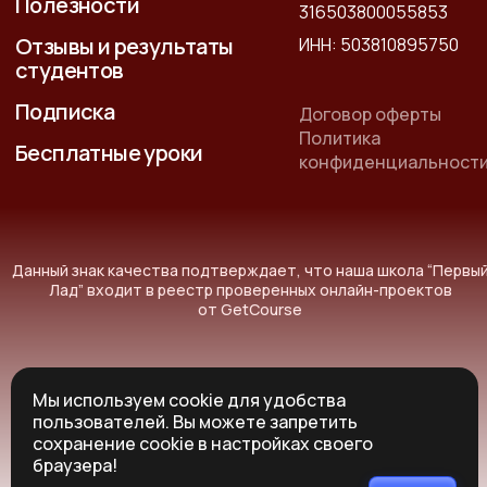
Полезности
316503800055853
Отзывы и результаты
ИНН: 503810895750
студентов
Подписка
Договор оферты
Политика
Бесплатные уроки
конфиденциальност
Данный знак качества подтверждает, что наша школа “Первы
Лад” входит в реестр проверенных онлайн-проектов
от GetCourse
Мы используем cookie для удобства
пользователей. Вы можете запретить
© Все права защищены 2014-2026г.
сохранение cookie в настройках своего
*Instagram принадлежит корпорации Meta, признанной в РФ
браузера!
экстремистской организацией