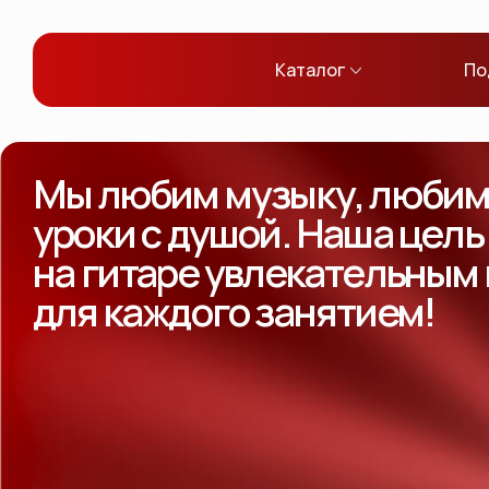
Каталог
По
Мы любим музыку, любим 
уроки с душой. Наша цель
на гитаре увлекательным
для каждого занятием!