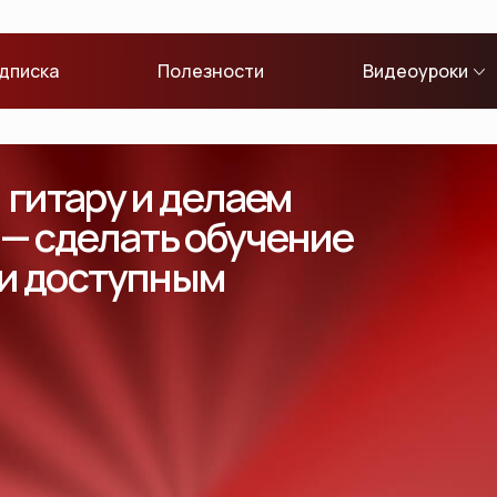
дписка
Полезности
Видеоуроки
гитару и делаем
 — сделать обучение
 и доступным