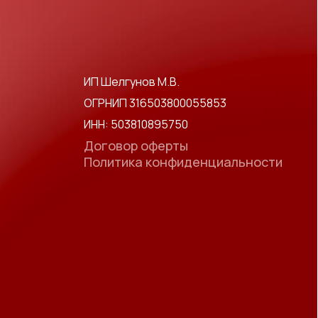
ИП Шелгунов М.В.
ОГРНИП 316503800055853
ИНН: 503810895750
Договор оферты
Политика конфиденциальности