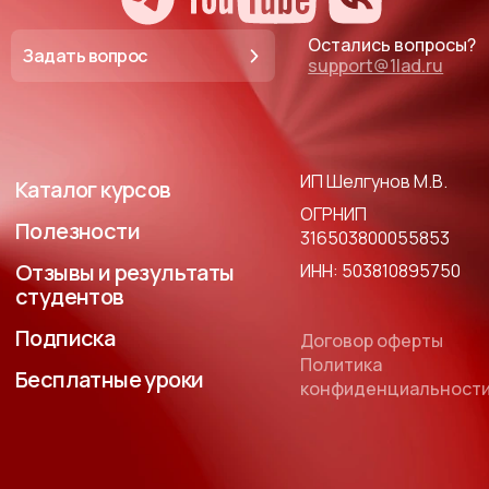
Остались вопросы?
Задать вопрос
support@1lad.ru
ИП Шелгунов М.В.
Каталог курсов
ОГРНИП
Полезности
316503800055853
Отзывы и результаты
ИНН: 503810895750
студентов
Подписка
Договор оферты
Политика
Бесплатные уроки
конфиденциальност