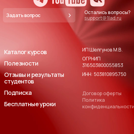
Остались вопросы?
Задать вопрос
support@1lad.ru
ИП Шелгунов М.В.
Каталог курсов
ОГРНИП
Полезности
316503800055853
Отзывы и результаты
ИНН: 503810895750
студентов
Подписка
Договор оферты
Политика
Бесплатные уроки
конфиденциальност