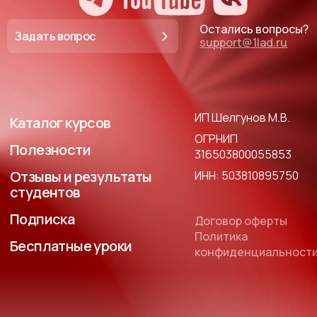
Остались вопросы?
Задать вопрос
support@1lad.ru
ИП Шелгунов М.В.
Каталог курсов
ОГРНИП
Полезности
316503800055853
Отзывы и результаты
ИНН: 503810895750
студентов
Подписка
Договор оферты
Политика
Бесплатные уроки
конфиденциальност