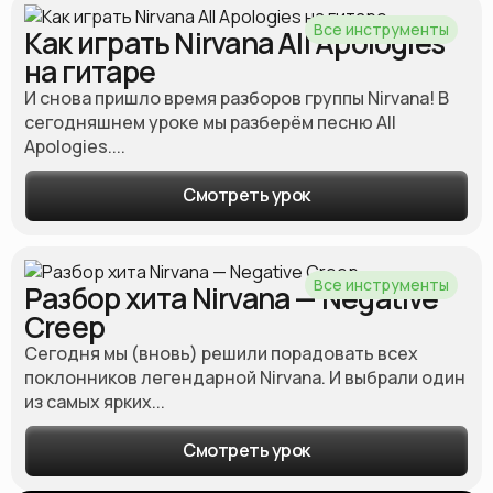
Все инструменты
Как играть Nirvana All Apologies
на гитаре
И снова пришло время разборов группы Nirvana! В
сегодняшнем уроке мы разберём песню All
Apologies....
Смотреть урок
Все инструменты
Разбор хита Nirvana — Negative
Creep
Сегодня мы (вновь) решили порадовать всех
поклонников легендарной Nirvana. И выбрали один
из самых ярких...
Смотреть урок