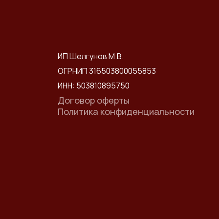
ИП Шелгунов М.В.
ОГРНИП 316503800055853
ИНН: 503810895750
Договор оферты
Политика конфиденциальности