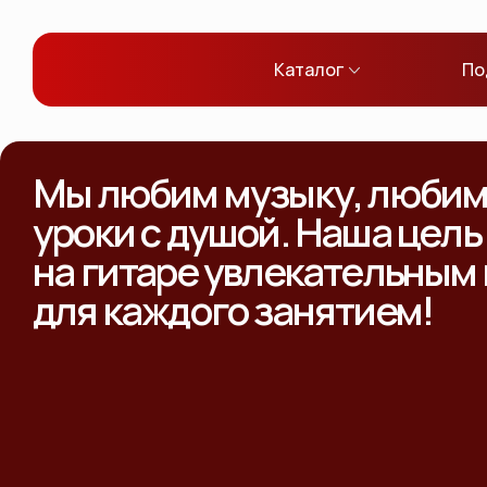
Каталог
По
Мы любим музыку, любим 
уроки с душой. Наша цель
на гитаре увлекательным
для каждого занятием!