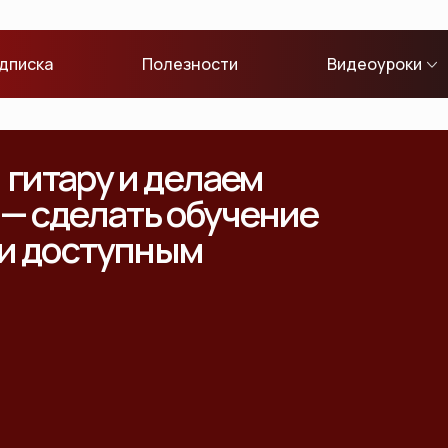
дписка
Полезности
Видеоуроки
гитару и делаем
 — сделать обучение
 и доступным