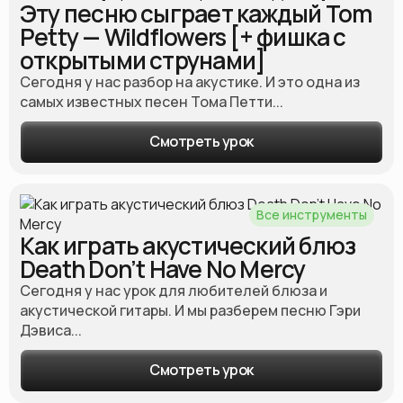
Эту песню сыграет каждый Tom
Petty — Wildflowers [+ фишка с
открытыми струнами]
Сегодня у нас разбор на акустике. И это одна из
самых известных песен Тома Петти...
Смотреть урок
Все инструменты
Как играть акустический блюз
Death Don’t Have No Mercy
Сегодня у нас урок для любителей блюза и
акустической гитары. И мы разберем песню Гэри
Дэвиса...
Смотреть урок