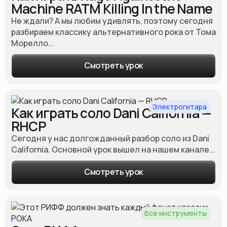
Machine RATM Killing In the Name
Не ждали? А мы любим удивлять, поэтому сегодня
разбираем классику альтернативного рока от Тома
Морелло...
Смотреть урок
Электрогитара
Как играть соло Dani California —
RHCP
Сегодня у нас долгожданный разбор соло из Dani
California. Основной урок вышел на нашем канале...
Смотреть урок
Все инструменты