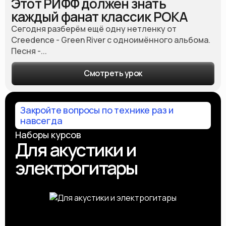
Этот РИФФ должен знать
каждый фанат классик РОКА
Сегодня разберём ещё одну нетленку от
Creedence - Green River с одноимённого альбома.
Песня -...
Смотреть урок
Закройте вопросы по технике раз и
навсегда
Наборы курсов
Для акустики и
электрогитары