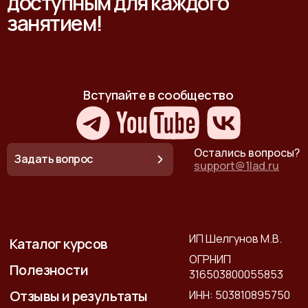
доступным для каждого
занятием!
Вступайте в сообщество
Остались вопросы?
Задать вопрос
support@1lad.ru
ИП Шелгунов М.В.
Каталог курсов
ОГРНИП
Полезности
316503800055853
Отзывы и результаты
ИНН: 503810895750