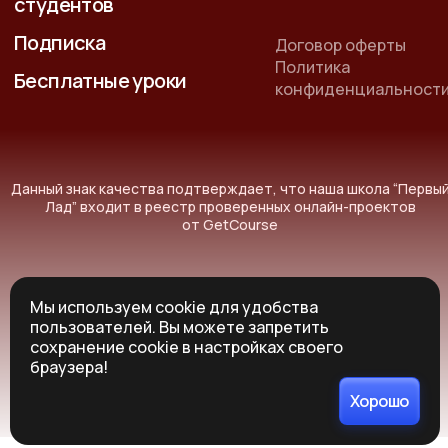
студентов
Подписка
Договор оферты
Политика
Бесплатные уроки
конфиденциальност
Данный знак качества подтверждает, что наша школа “Первы
Лад” входит в реестр проверенных онлайн-проектов
от GetCourse
Мы используем cookie для удобства
пользователей. Вы можете запретить
© Все права защищены 2014-2026г.
сохранение cookie в настройках своего
*Instagram принадлежит корпорации Meta, признанной в РФ
браузера!
экстремистской организацией
Хорошо