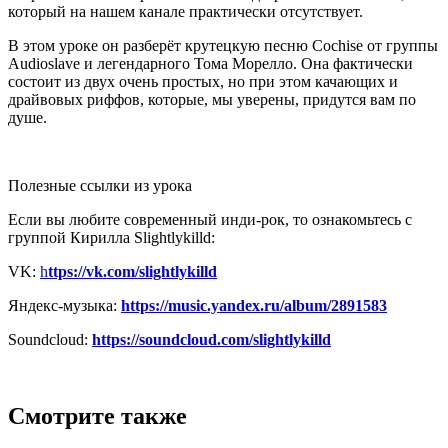
который на нашем канале практически отсутствует.
В этом уроке он разберёт крутецкую песню Cochise от группы
Audioslave и легендарного Тома Морелло. Она фактически
состоит из двух очень простых, но при этом качающих и
драйвовых риффов, которые, мы уверены, придутся вам по
душе.
Полезные ссылки из урока
Если вы любите современный инди-рок, то ознакомьтесь с
группой Кирилла Slightlykilld:
VK:
h
ttps://vk.com/slightlykilld
Яндекс-музыка:
https://music.yandex.ru/album/2891583
Soundcloud:
https://soundcloud.com/slightlykilld
Смотрите также