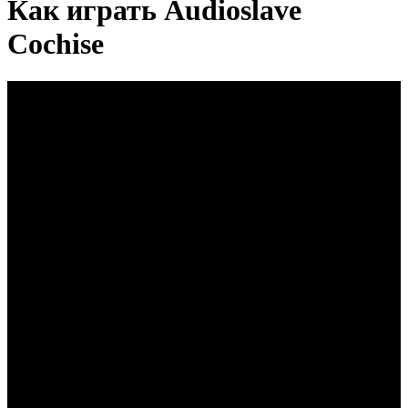
Как играть Audioslave
Cochise