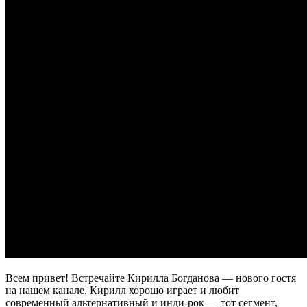
Всем привет! Встречайте Кирилла Богданова — нового гостя
на нашем канале. Кирилл хорошо играет и любит
современный альтернативный и инди-рок — тот сегмент,