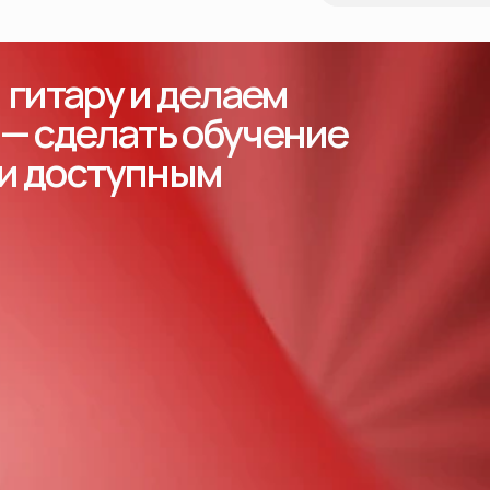
гитару и делаем
 — сделать обучение
 и доступным