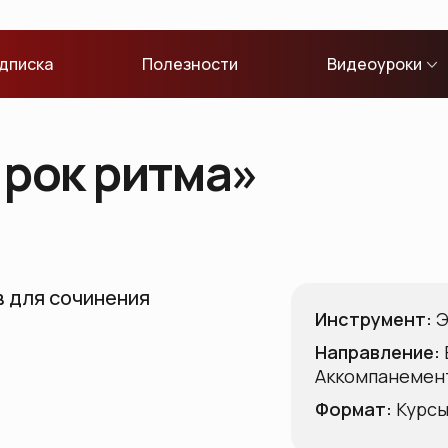
дписка
Полезности
Видеоуроки
 рок ритма»
 для сочинения
Инструмент:
Э
Направление:
Аккомпанемент
Формат:
Курс