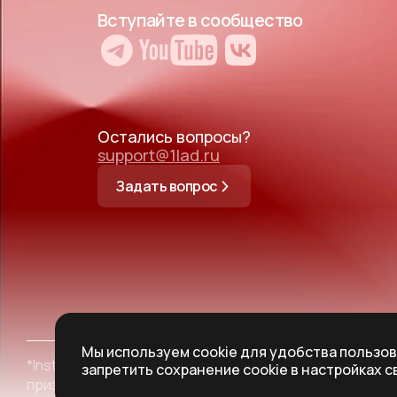
Вступайте в сообщество
Остались вопросы?
support@1lad.ru
Задать вопрос
Мы используем cookie для удобства пользо
*Instagram принадлежит корпорации Meta,
запретить сохранение cookie в настройках с
признанной в РФ экстремистской организацией