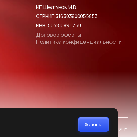
ИП Шелгунов М.В.
ОГРНИП 316503800055853
ИНН: 503810895750
Договор оферты
Политика конфиденциальности
Хорошо
© Все права защищены 2014-2026г.