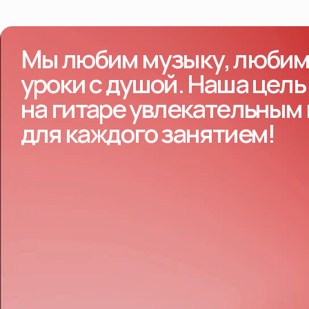
Мы любим музыку, любим 
уроки с душой. Наша цель
на гитаре увлекательным
для каждого занятием!