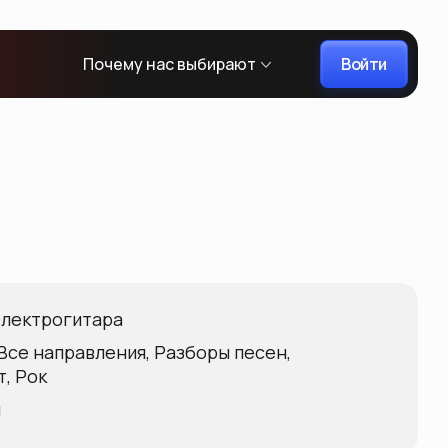
Войти
Почему нас выбирают
лектрогитара
Все направления, Разборы песен,
, Рок
ы