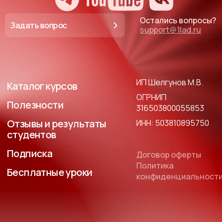
Остались вопросы?
Задать вопрос
support@1lad.ru
ИП Шелгунов М.В.
Каталог курсов
ОГРНИП
Полезности
316503800055853
Отзывы и результаты
ИНН: 503810895750
студентов
Подписка
Договор оферты
Политика
Бесплатные уроки
конфиденциальност