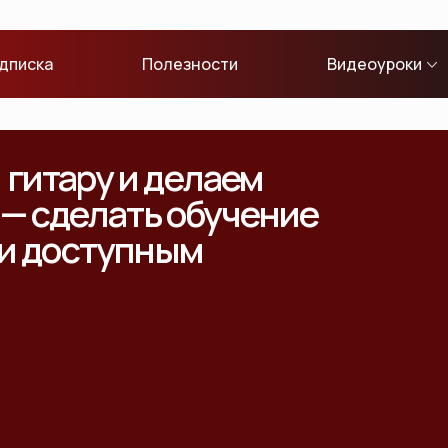
дписка
Полезности
Видеоуроки
гитару и делаем
 — сделать обучение
 и доступным