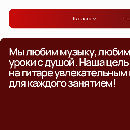
Каталог
По
Мы любим музыку, любим 
уроки с душой. Наша цель
на гитаре увлекательным
для каждого занятием!