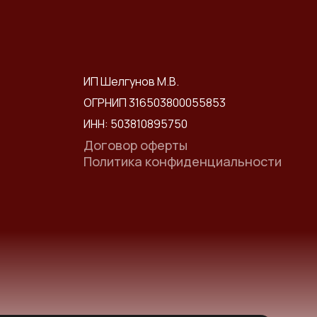
ИП Шелгунов М.В.
ОГРНИП 316503800055853
ИНН: 503810895750
Договор оферты
Политика конфиденциальности