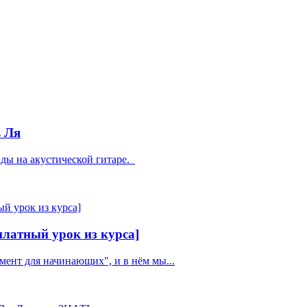
 Ля
нды на акустической гитаре.
атный урок из курса]
мент для начинающих", и в нём мы...