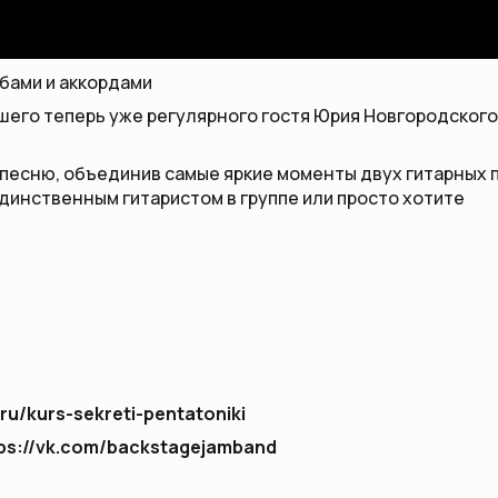
табами и аккордами
шего теперь уже регулярного гостя Юрия Новгородского.
у песню, объединив самые яркие моменты двух гитарных 
динственным гитаристом в группе или просто хотите
d.ru/kurs-sekreti-pentatoniki
ps://vk.com/backstagejamband