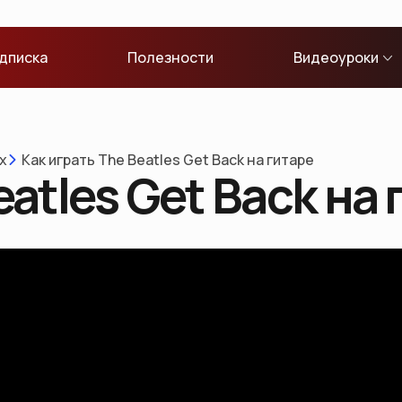
дписка
Полезности
Видеоуроки
х
Как играть The Beatles Get Back на гитаре
eatles Get Back на 