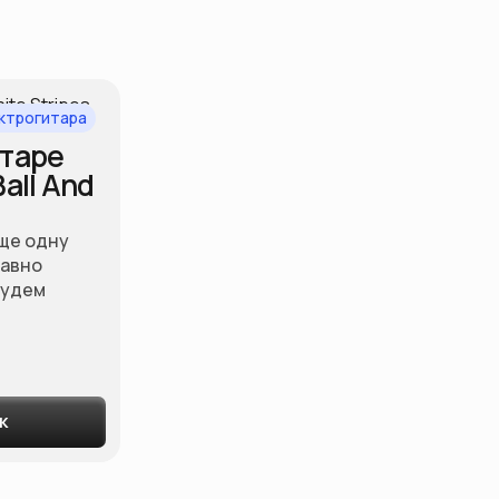
ктрогитара
итаре
Ball And
ще одну
давно
Будем
к