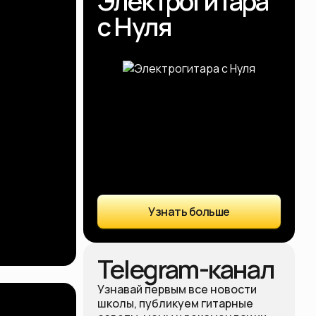
Электрогитара
с Нуля
Узнать больше
Telegram-канал
Узнавай первым все новости
школы, публикуем гитарные