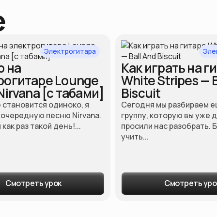
е
Электрогитара
Эле
р на
Как играть на г
рогитаре Lounge
White Stripes — 
Nirvana [с табами]
Biscuit
 становится одиноко, я
Сегодня мы разбираем е
 очередную песню Nirvana.
группу, которую вы уже 
как раз такой день!...
просили нас разобрать. 
учить...
Смотреть урок
Смотреть уро