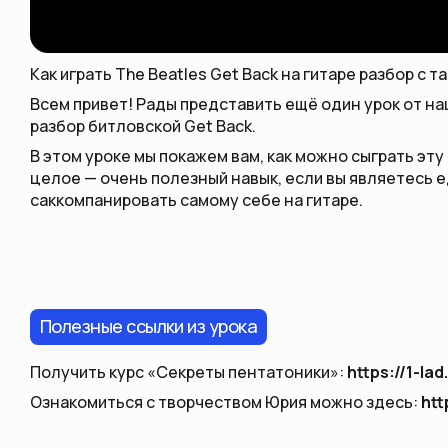
Как играть The Beatles Get Back на гитаре разбор с 
Всем привет! Рады представить ещё один урок от на
разбор битловской Get Back.
В этом уроке мы покажем вам, как можно сыграть эт
целое — очень полезный навык, если вы являетесь е
саккомпанировать самому себе на гитаре.
Полезные ссылки из урока
Получить курс «Секреты пентатоники»:
https://1-la
Ознакомиться с творчеством Юрия можно здесь:
htt