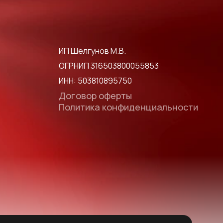
ИП Шелгунов М.В.
ОГРНИП 316503800055853
ИНН: 503810895750
Договор оферты
Политика конфиденциальности