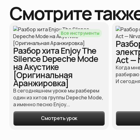
Смотрите такж
Все инструменты
Разбо
Разбор хита Enjoy The
элект
Silence Depeche Mode
Act — 
на Акустике
Когда мне
[Оригинальная
разбираю
Аранжировка]
И сегодня 
В сегодняшнем уроке мы разберем
один из хитов группы Depeche Mode,
а именно песню Enjoy...
Смотреть урок