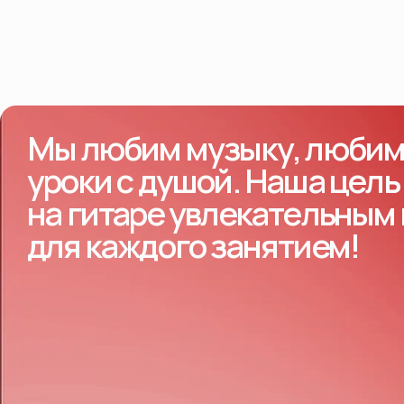
Мы любим музыку, любим 
уроки с душой. Наша цель
на гитаре увлекательным
для каждого занятием!