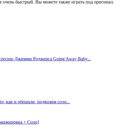
е очень быстрый. Вы можете также играть под оригинал.
 песню Джимми Роджерса Going Away Baby...
о, как и обещали, подвозим соло...